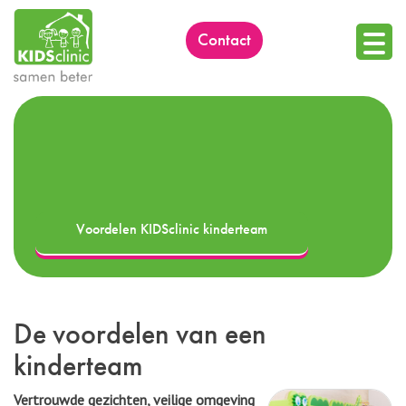
Skip
to
contact
content
Voordelen KIDSclinic kinderteam
De voordelen van een
kinderteam
Vertrouwde gezichten, veilige omgeving