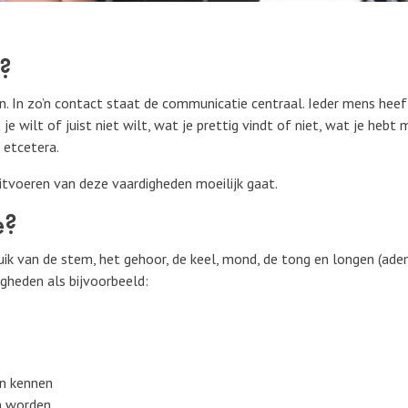
?
en. In zo’n contact staat de communicatie centraal. Ieder mens he
e wilt of juist niet wilt, wat je prettig vindt of niet, wat je he
 etcetera.
itvoeren van deze vaardigheden moeilijk gaat.
e?
ruik van de stem, het gehoor, de keel, mond, de tong en longen (ad
igheden als bijvoorbeeld:
n kennen
en worden