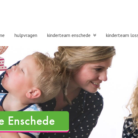
me
hulpvragen
kinderteam enschede
kinderteam los
e Enschede