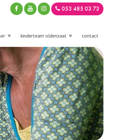
053 485 03 73
ser
kinderteam oldenzaal
contact