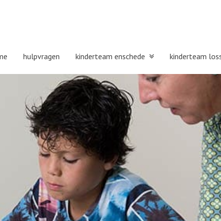
me
hulpvragen
kinderteam enschede
kinderteam los