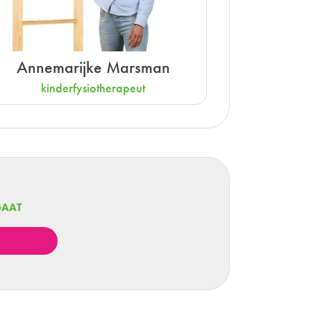
Annemarijke Marsman
kinderfysiotherapeut
GAAT