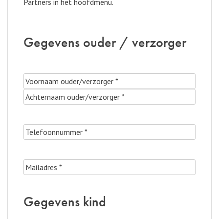
Partners in het hoofdmenu.
Gegevens ouder / verzorger
Gegevens
Voornaam
ouder/verzorger
(Vereist)
Achternaam
Telefoonnummer
(Vereist)
Mailadres
(Vereist)
Gegevens kind