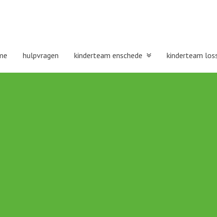
me
hulpvragen
kinderteam enschede
kinderteam los