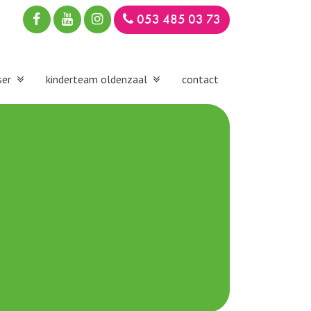
053 485 03 73
ser
kinderteam oldenzaal
contact